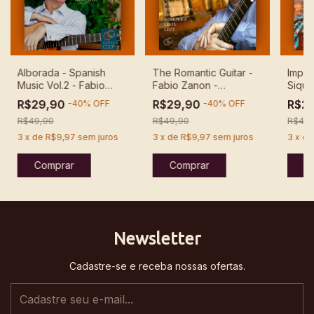
Alborada - Spanish
The Romantic Guitar -
Impre
Music Vol.2 - Fabio
Fabio Zanon -
Sique
Zanon - Download
Download
Down
R$29,90
R$29,90
R$2
-
40
%
OFF
-
40
%
OFF
R$49,90
R$49,90
R$49,
3
x
de
R$9,97
sem juros
3
x
de
R$9,97
sem juros
3
x
d
Newsletter
Cadastre-se e receba nossas ofertas.