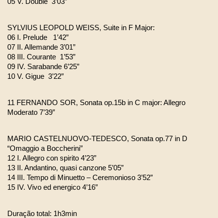
05 V. Double  3’03”
SYLVIUS LEOPOLD WEISS, Suite in F Major: 
06 I. Prelude   1’42”   
07 II. Allemande 3’01”
08 III. Courante  1’53” 
09 IV. Sarabande 6’25”
10 V. Gigue  3’22”
11 FERNANDO SOR, Sonata op.15b in C major: Allegro 
Moderato 7’39”
MARIO CASTELNUOVO-TEDESCO, Sonata op.77 in D 
“Omaggio a Boccherini” 
12 I. Allegro con spirito 4’23”
13 II. Andantino, quasi canzone 5’05”
14 III. Tempo di Minuetto – Ceremonioso 3’52”
15 IV. Vivo ed energico 4’16”
Duração total: 1h3min