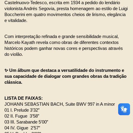
Castelnuovo-Tedesco, escrita em 1934 a pedido do lendário 
violonista Andrés Segovia, presta homenagem ao estilo de Luigi 
Boccherini em quatro movimentos cheios de lirismo, elegância 
e vitalidade.
Com interpretação refinada e grande sensibilidade musical, 
Marcelo Kayath revela como obras de diferentes contextos 
históricos podem ganhar novas cores e perspectivas através 
do violão.
✨ Um álbum que destaca a versatilidade do instrumento e 
sua capacidade de dialogar com grandes obras da tradição 
clássica.
LISTA DE FAIXAS:
JOHANN SEBASTIAN BACH, Suite BWV 997 in A minor
01 I. Prelude 3’32”
02 II. Fugue  3’58” 
03 III. Sarabande 5’00”
04 IV. Gigue  2’57”