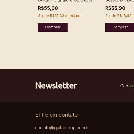
Lima
R$55,00
R$55,90
3
x
de
R$18,33
sem juros
3
x
de
R$18,63
Newsletter
Cadast
Entre em contato
contato@guitarcoop.com.br