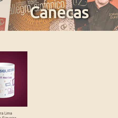
Canecas
ra Lima
o Siqueira