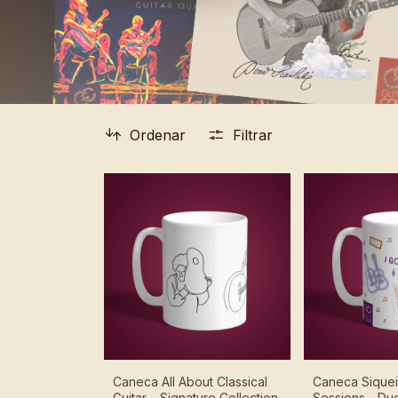
Ordenar
Filtrar
Caneca All About Classical
Caneca Siquei
Guitar – Signature Collection
Sessions - Du