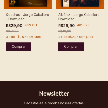
Quadros - Jorge Caballero
Albéniz - Jorge Caballero -
- Download
Download
R$29,90
R$29,90
-
40
%
OFF
-
40
%
OFF
R$49,90
R$49,90
3
x
de
R$9,97
sem juros
3
x
de
R$9,97
sem juros
Newsletter
Cadastre-se e receba nossas ofertas.