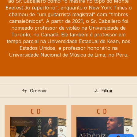
ao Sr. Caballero como "o mestre no topo do Monte
Everest do repertório", enquanto o New York Times o
chamou de "um guitarrista magistral" com "timbres
camaleônicos". A partir de 2021, o Sr. Caballero foi
nomeado professor de violão na Universidade de
Toronto, no Canadá. Ele também é professor em
tempo parcial na Universidade Estadual de Kean, nos
Estados Unidos, e professor honorário na
Universidade Nacional de Música de Lima, no Peru.
Ordenar
Filtrar