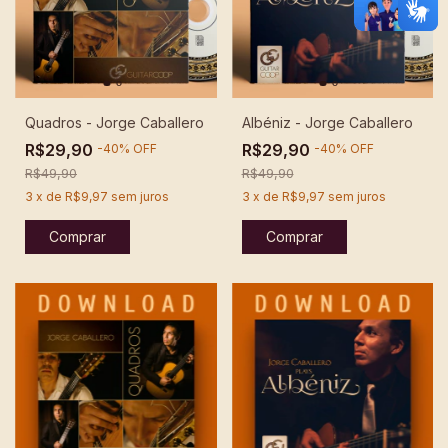
Quadros - Jorge Caballero
Albéniz - Jorge Caballero
R$29,90
R$29,90
-
40
%
OFF
-
40
%
OFF
R$49,90
R$49,90
3
x
de
R$9,97
sem juros
3
x
de
R$9,97
sem juros