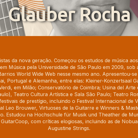
Glauber Rocha
istas da nova geração. Começou os estudos de música aos 
 em Música pela Universidade de São Paulo em 2009, sob a
Barrios World Wide Web nesse mesmo ano. Apresentou-se e
ai, Portugal e Alemanha, entre elas: Kleiner-Konzertsaal Ga
erdi, em Milão; Conservatório de Coimbra; Usina del Arte
), Teatro Cultura Artística e Sala São Paulo; Teatro Ro
tivais de prestígio, incluindo o Festival Internacional de
al Leo Brouwer, Virtuoses de la Guitarre e Winners & Mast
ulo. Estudou na Hochschule für Musik und Theather de Mu
GuitarCoop, com críticas elogiosas, incluindo as de Nobuak
Augustine Strings.