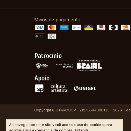
Meios de pagamento
Copyright GUITARCOOP - 21276594000138 - 2026. Todos
Ao navegar por este site
você aceita o uso de cookies
para
agilizar a sua experiência de compra.
Entendi