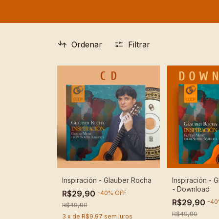
Ordenar
Filtrar
Inspiración - Glauber Rocha
Inspiración - 
- Download
R$29,90
-
40
%
OFF
R$29,90
-
40
R$49,90
R$49,90
3
x
de
R$9,97
sem juros