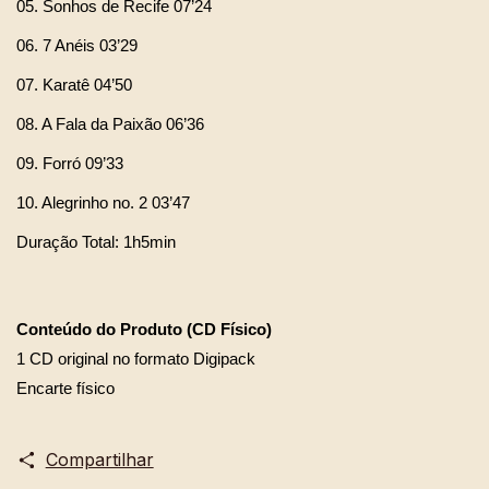
05. Sonhos de Recife 07’24
06. 7 Anéis 03’29
07. Karatê 04’50
08. A Fala da Paixão 06’36
09. Forró 09’33
10. Alegrinho no. 2 03’47
Duração Total: 1h5min
Conteúdo do Produto (CD Fí
sico)
1 CD original no formato Digipack
Encarte físico 
Compartilhar