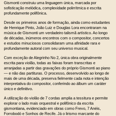
Gismonti construiu uma linguagem única, marcada por 
sofisticação melódica, complexidade polirrítmica e escrita 
profundamente polifônica.
Desde os primeiros anos de formação, ainda como estudantes 
de Henrique Pinto, João Luiz e Douglas Lora encontraram na 
música de Gismonti um verdadeiro talismã artístico. Ao longo 
de décadas, inúmeros encontros com o compositor, concertos 
e estudos minuciosos consolidaram uma afinidade rara e 
profundamente autoral com seu universo musical.
Com exceção de Alegrinho No 2, única obra originalmente 
escrita para violão, todas as faixas foram transcritas e 
arranjadas a partir das gravações do próprio Gismonti ao piano 
— e não das partituras. O processo, desenvolvido ao longo de 
mais de uma década, preserva fielmente cada nota e intenção 
interpretativa do compositor, conferindo ao álbum um caráter 
único e definitivo.
A utilização do violão de 7 cordas amplia a tessitura e permite 
explorar o lado mais orquestral e polifônico da escrita 
gismontiana, evidenciado em obras como Frevo, 7 Anéis, 
Forrobodó e Sonhos de Recife. Já o lirismo marcante do 