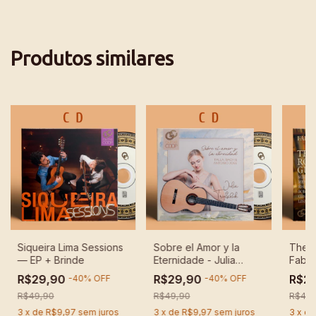
Produtos similares
Siqueira Lima Sessions
Sobre el Amor y la
The R
— EP + Brinde
Eternidade - Julia
Fabio
Trintschuk
R$29,90
R$29,90
R$2
-
40
%
OFF
-
40
%
OFF
R$49,90
R$49,90
R$49,
3
x
de
R$9,97
sem juros
3
x
de
R$9,97
sem juros
3
x
d