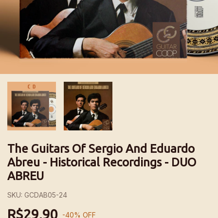
The Guitars Of Sergio And Eduardo
Abreu - Historical Recordings - DUO
ABREU
SKU:
GCDAB05-24
R$29,90
-
40
%
OFF