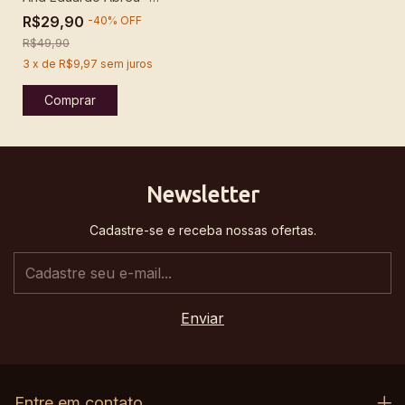
Historical Recordings -
R$29,90
-
40
%
OFF
DUO ABREU -
R$49,90
Download
3
x
de
R$9,97
sem juros
Newsletter
Cadastre-se e receba nossas ofertas.
Entre em contato