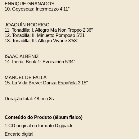
ENRIQUE GRANADOS
10. Goyescas: Intermezzo 4’11”
JOAQUÍN RODRIGO
11. Tonadilla: I. Allegro Ma Non Troppo 2’36”
12. Tonadilla: II. Minuetto Pomposo 5’21”
13. Tonadilla: III. Allegro Vivace 3’53”
ISAAC ALBÉNIZ
14. Iberia, Book 1: Evocación 5’34”
MANUEL DE FALLA
15. La Vida Breve: Danza Española 3’15”
Duração total: 48 min 8s
Conteúdo do Produto (álbum físico)
1 CD original no formato Digipack
Encarte digital