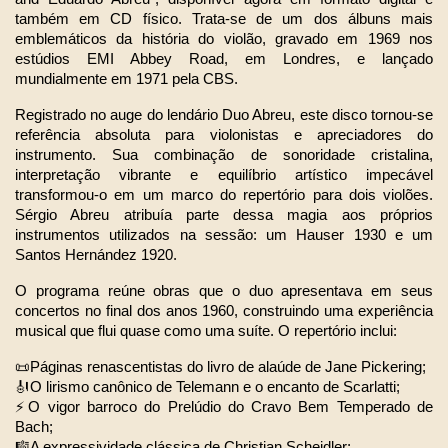
também em CD físico. Trata-se de um dos álbuns mais 
emblemáticos da história do violão, gravado em 1969 nos 
estúdios EMI Abbey Road, em Londres, e lançado 
mundialmente em 1971 pela CBS.
Registrado no auge do lendário Duo Abreu, este disco tornou-se 
referência absoluta para violonistas e apreciadores do 
instrumento. Sua combinação de sonoridade cristalina, 
interpretação vibrante e equilíbrio artístico impecável 
transformou-o em um marco do repertório para dois violões. 
Sérgio Abreu atribuía parte dessa magia aos próprios 
instrumentos utilizados na sessão: um Hauser 1930 e um 
Santos Hernández 1920.
O programa reúne obras que o duo apresentava em seus 
concertos no final dos anos 1960, construindo uma experiência 
musical que flui quase como uma suíte. O repertório inclui:
📜Páginas renascentistas do livro de alaúde de Jane Pickering;
🎻O lirismo canônico de Telemann e o encanto de Scarlatti;
⚡O vigor barroco do Prelúdio do Cravo Bem Temperado de 
Bach;
🎼A expressividade clássica de Christian Scheidler;