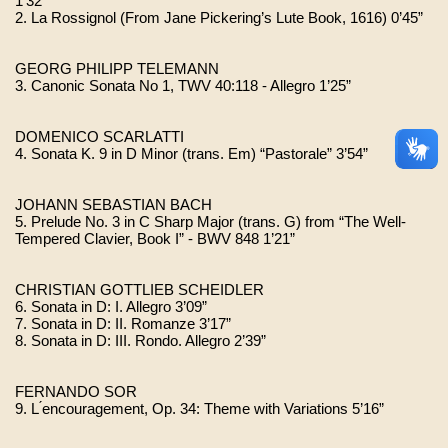
1’32”
2. La Rossignol (From Jane Pickering’s Lute Book, 1616) 0’45”
GEORG PHILIPP TELEMANN
3. Canonic Sonata No 1, TWV 40:118 - Allegro 1’25”
DOMENICO SCARLATTI
4. Sonata K. 9 in D Minor (trans. Em) “Pastorale” 3’54”
JOHANN SEBASTIAN BACH
5. Prelude No. 3 in C Sharp Major (trans. G) from “The Well-
Tempered Clavier, Book I” - BWV 848 1’21”
CHRISTIAN GOTTLIEB SCHEIDLER
6. Sonata in D: I. Allegro 3’09”
7. Sonata in D: II. Romanze 3’17”
8. Sonata in D: III. Rondo. Allegro 2’39”
FERNANDO SOR
9. L ́encouragement, Op. 34: Theme with Variations 5’16”