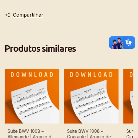
Compartilhar
Produtos similares
Suite BWV 1008 –
Suite BWV 1008 –
Suite
Allemande | Arranjo de
Courante | Arranjo de
Gigue