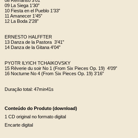
08 Remanso 3’01” 
09 La Siega 1’30”   
10 Fiesta en el Pueblo 1’33”   
11 Amanecer 1’45”   
12 La Boda 2’28”   
ERNESTO HALFFTER
13 Danza de la Pastora  3’41”
14 Danza de la Gitana 4’04”
PYOTR ILYICH TCHAIKOVSKY
15 Rêverie du soir No 1 (From Six Pieces Op. 19)  4’09”
16 Nocturne No 4 (From Six Pieces Op. 19) 3’16”
Duração total: 47min41s
Conteúdo do Produto (download)
1 CD original no formato digital
Encarte digital