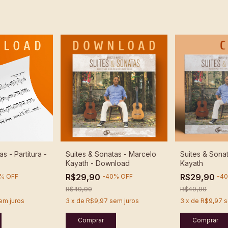
s - Partitura -
Suites & Sonatas - Marcelo
Suites & Sona
Kayath - Download
Kayath
R$29,90
R$29,90
%
OFF
-
40
%
OFF
-
40
R$49,90
R$49,90
em juros
3
x
de
R$9,97
sem juros
3
x
de
R$9,97
s