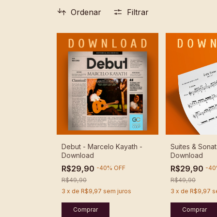
Ordenar
Filtrar
Debut - Marcelo Kayath -
Suites & Sonata
Download
Download
R$29,90
R$29,90
-
40
%
OFF
-
40
R$49,90
R$49,90
3
x
de
R$9,97
sem juros
3
x
de
R$9,97
s