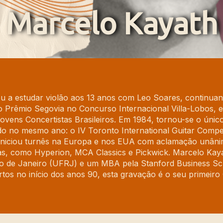
Marcelo Kayath
u a estudar violão aos 13 anos com Leo Soares, continua
Prêmio Segovia no Concurso Internacional Villa-Lobos, e 
ovens Concertistas Brasileiros. Em 1984, tornou-se o único
o no mesmo ano: o IV Toronto International Guitar Compe
e iniciou turnês na Europa e nos EUA com aclamação unânime
s, como Hyperion, MCA Classics e Pickwick. Marcelo Ka
Rio de Janeiro (UFRJ) e um MBA pela Stanford Business S
tos no início dos anos 90, esta gravação é o seu primeir