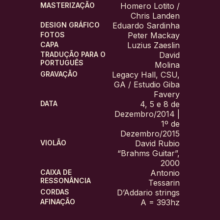
MASTERIZAÇÃO
Homero Lotito /
Chris Landen
DESIGN GRÁFICO
Eduardo Sardinha
FOTOS
Peter Mackay
CAPA
Luzius Zaeslin
TRADUÇÃO PARA O
David
PORTUGUÊS
Molina
GRAVAÇÃO
Legacy Hall, CSU,
GA / Estudio Giba
Favery
DATA
4, 5 e 8 de
Dezembro/2014 |
1º de
Dezembro/2015
VIOLÃO
David Rubio
“Brahms Guitar”,
2000
CAIXA DE
Antonio
RESSONÂNCIA
Tessarin
CORDAS
D’Addario strings
AFINAÇÃO
A = 393hz